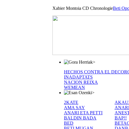
Xabier Montoia CD Chronologie
Beti Opo
>
HECHOS CONTRA EL DECOR
INADAPTATS
NACION REIXA
WEMEAN
>
2KATE
AKAU
AMA SAY
ANAR
ANARI ETA PETTI
ANEST
BALDIN BADA
BAP!!
BED
BETA
BETI MUGAN
DANB