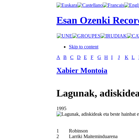
Esan Ozenki Recor
Skip to content
A
B
C
D
E
F
G
H
I
J
K
L
Xabier Montoia
Lagunak, adiskideak
1995
1
Robinson
2
Larriki Maiteminduarena