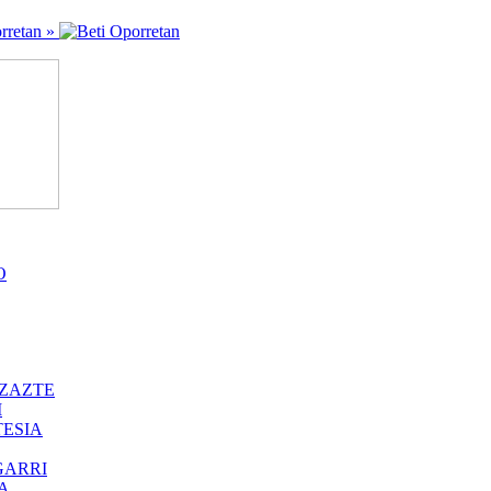
rretan »
O
ZAZTE
I
ESIA
GARRI
A