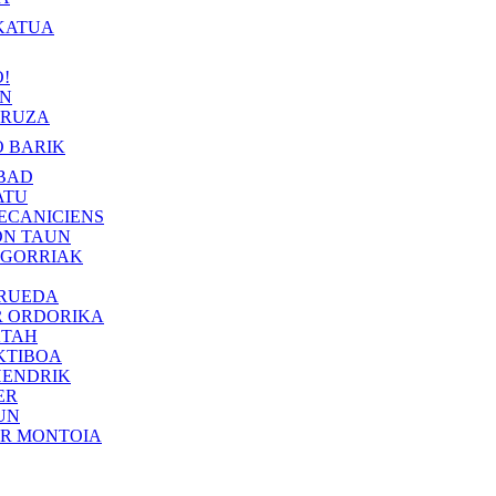
KATUA
!
IN
RUZA
 BARIK
BAD
ATU
ECANICIENS
ON TAUN
 GORRIAK
 RUEDA
R ORDORIKA
KTAH
KTIBOA
HENDRIK
ER
UN
ER MONTOIA