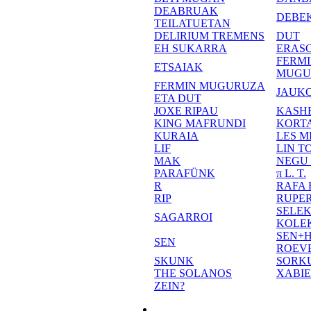
DEABRUAK
DEBE
TEILATUETAN
DELIRIUM TREMENS
DUT
EH SUKARRA
ERASO
FERM
ETSAIAK
MUGU
FERMIN MUGURUZA
JAUKO
ETA DUT
JOXE RIPAU
KASH
KING MAFRUNDI
KORT
KURAIA
LES M
LIF
LIN T
MAK
NEGU
PARAFÜNK
π L. T.
R
RAFA
RIP
RUPE
SELE
SAGARROI
KOLE
SEN+
SEN
ROEV
SKUNK
SORK
THE SOLANOS
XABI
ZEIN?