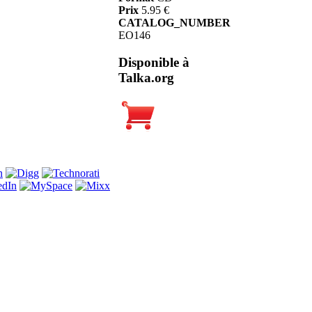
Prix
5.95 €
CATALOG_NUMBER
EO146
Disponible à
Talka.org