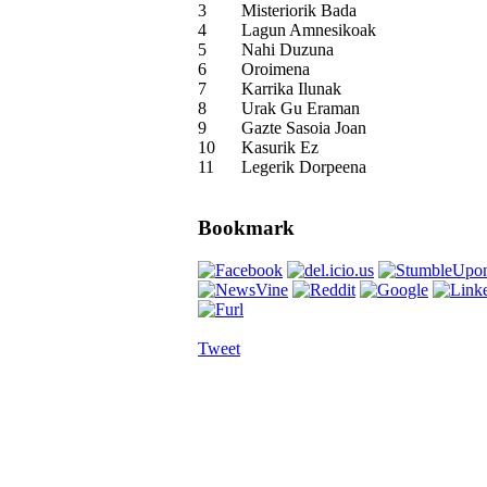
3
Misteriorik Bada
4
Lagun Amnesikoak
5
Nahi Duzuna
6
Oroimena
7
Karrika Ilunak
8
Urak Gu Eraman
9
Gazte Sasoia Joan
10
Kasurik Ez
11
Legerik Dorpeena
Bookmark
Tweet