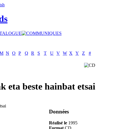
ds
M
N
O
P
Q
R
S
T
U
V
W
X
Y
Z
#
 eta beste hainbat etsai
Données
Réalisé le
1995
Format
CD