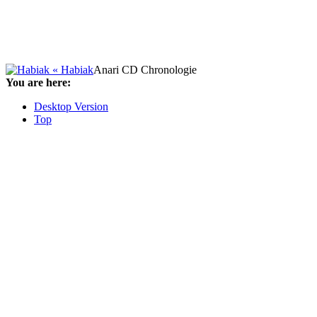
« Habiak
Anari CD Chronologie
You are here:
Desktop Version
Top