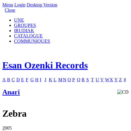
Menu
Login
Desktop Version
Close
UNE
GROUPES
IRUDIAK
CATALOGUE
COMMUNIQUES
Esan Ozenki Records
A
B
C
D
E
F
G
H
I
J
K
L
M
N
O
P
Q
R
S
T
U
V
W
X
Y
Z
#
Anari
Zebra
2005