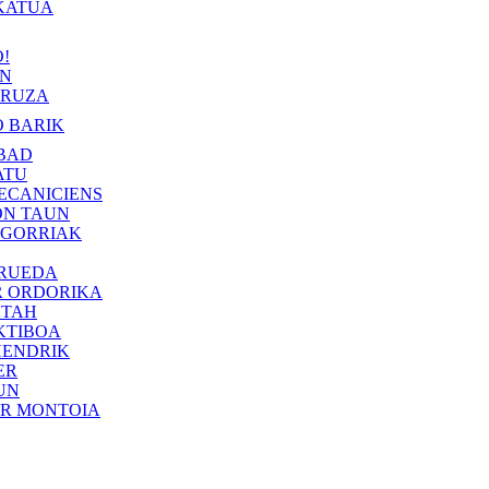
KATUA
!
IN
RUZA
 BARIK
BAD
ATU
ECANICIENS
ON TAUN
 GORRIAK
 RUEDA
R ORDORIKA
KTAH
KTIBOA
HENDRIK
ER
UN
ER MONTOIA