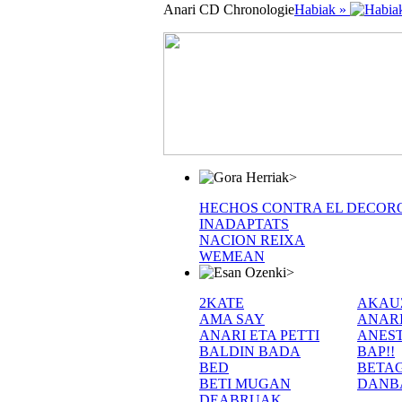
Anari CD Chronologie
Habiak »
>
HECHOS CONTRA EL DECOR
INADAPTATS
NACION REIXA
WEMEAN
>
2KATE
AKAU
AMA SAY
ANAR
ANARI ETA PETTI
ANEST
BALDIN BADA
BAP!!
BED
BETA
BETI MUGAN
DANB
DEABRUAK