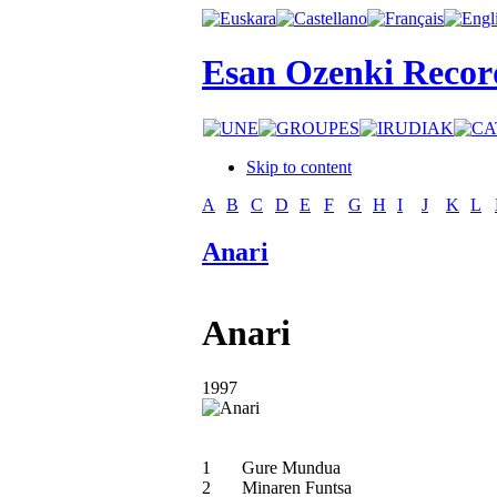
Esan Ozenki Recor
Skip to content
A
B
C
D
E
F
G
H
I
J
K
L
Anari
Anari
1997
1
Gure Mundua
2
Minaren Funtsa