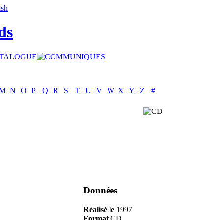
ds
M
N
O
P
Q
R
S
T
U
V
W
X
Y
Z
#
Données
Réalisé le
1997
Format
CD