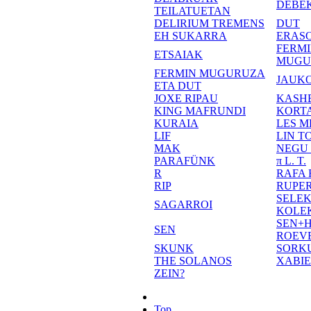
DEBE
TEILATUETAN
DELIRIUM TREMENS
DUT
EH SUKARRA
ERASO
FERM
ETSAIAK
MUGU
FERMIN MUGURUZA
JAUKO
ETA DUT
JOXE RIPAU
KASH
KING MAFRUNDI
KORT
KURAIA
LES M
LIF
LIN T
MAK
NEGU
PARAFÜNK
π L. T.
R
RAFA
RIP
RUPE
SELE
SAGARROI
KOLE
SEN+
SEN
ROEV
SKUNK
SORK
THE SOLANOS
XABI
ZEIN?
Top