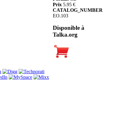
Prix
5.95 €
CATALOG_NUMBER
EO.103
Disponible à
Talka.org