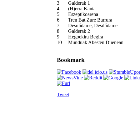
3
Galderak 1
4
(H)erra Kanta
5
Eszeptikoarena
6
Tren Bat Zure Barrura
7
Desnúdame, Desdúdame
8
Galderak 2
9
Hegoekira Begira
10
Munduak Abesten Duenean
Bookmark
Tweet