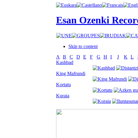
Esan Ozenki Recor
Skip to content
A
B
C
D
E
F
G
H
I
J
K
L
Kashbad
King Mafrundi
Kortatu
Kuraia