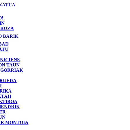
KATUA
O!
IN
RUZA
O BARIK
BAD
ATU
NICIENS
ON TAUN
 GORRIAK
 RUEDA
R
RIKA
KTAH
KTIBOA
HENDRIK
ER
UN
ER MONTOIA