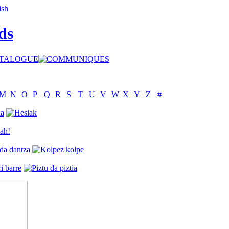
ds
M
N
O
P
Q
R
S
T
U
V
W
X
Y
Z
#