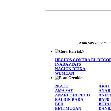
Ama Say - "6""
>
HECHOS CONTRA EL DECO
INADAPTATS
NACION REIXA
WEMEAN
>
2KATE
AKAU
AMA SAY
ANAR
ANARI ETA PETTI
ANES
BALDIN BADA
BAP!!
BED
BETA
BETI MUGAN
DANB