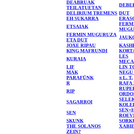
DEABRUAK
DEBE
TEILATUETAN
DELIRIUM TREMENS
DUT
EH SUKARRA
ERAS
FERM
ETSAIAK
MUGU
FERMIN MUGURUZA
JAUK
ETA DUT
JOXE RIPAU
KASH
KING MAFRUNDI
KORT
LES
KURAIA
MECA
LIF
LIN T
MAK
NEGU
PARAFÜNK
π L. T.
R
RAFA
RUPE
RIP
ORDO
SELE
SAGARROI
KOLE
SEN+
SEN
ROEV
SKUNK
SORK
THE SOLANOS
XABI
ZEIN?