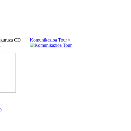
uguruza CD
Komunikazioa Tour »
a
O