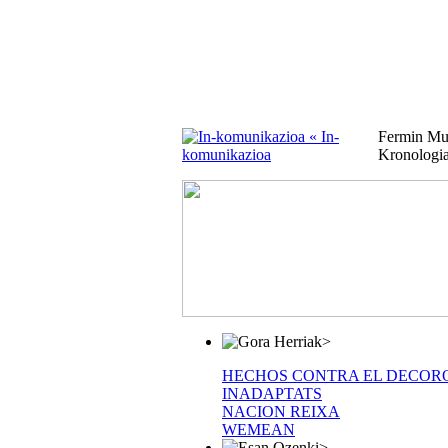
« In-
Fermin M
komunikazioa
Kronologi
>
HECHOS CONTRA EL DECOR
INADAPTATS
NACION REIXA
WEMEAN
>