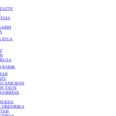
ZAZTE
I
ESIA
GARRI
A
KATUA
!
IN
RUZA
 BARIK
BAD
ATU
ECANICIENS
ON TAUN
 GORRIAK
 RUEDA
R ORDORIKA
KTAH
KTIBOA