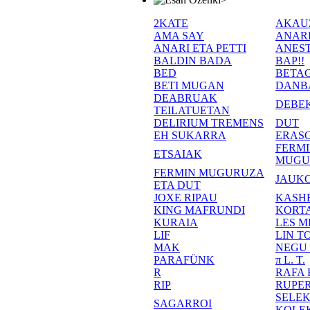
2KATE
AKAU
AMA SAY
ANAR
ANARI ETA PETTI
ANEST
BALDIN BADA
BAP!!
BED
BETA
BETI MUGAN
DANB
DEABRUAK
DEBE
TEILATUETAN
DELIRIUM TREMENS
DUT
EH SUKARRA
ERASO
FERM
ETSAIAK
MUGU
FERMIN MUGURUZA
JAUKO
ETA DUT
JOXE RIPAU
KASH
KING MAFRUNDI
KORT
KURAIA
LES M
LIF
LIN T
MAK
NEGU
PARAFÜNK
π L. T.
R
RAFA
RIP
RUPE
SELE
SAGARROI
KOLE