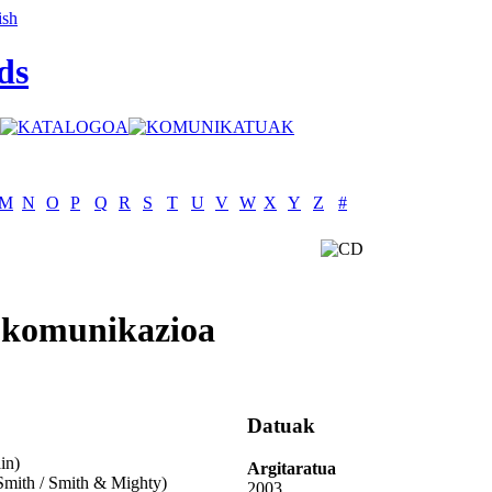
ds
M
N
O
P
Q
R
S
T
U
V
W
X
Y
Z
#
: komunikazioa
Datuak
in)
Argitaratua
mith / Smith & Mighty)
2003