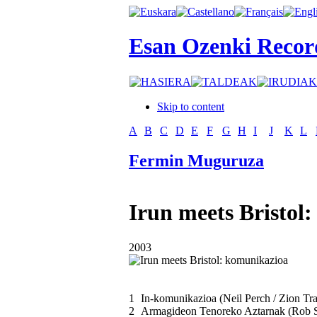
Esan Ozenki Recor
Skip to content
A
B
C
D
E
F
G
H
I
J
K
L
Fermin Muguruza
Irun meets Bristol
2003
1
In-komunikazioa (Neil Perch / Zion Tra
2
Armagideon Tenoreko Aztarnak (Rob S