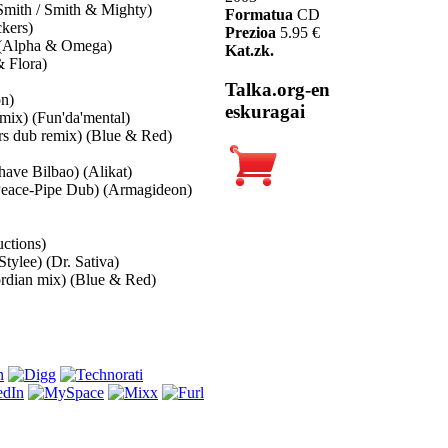
mith / Smith & Mighty)
Formatua
CD
ckers)
Prezioa
5.95 €
) (Alpha & Omega)
Kat.zk.
 Flora)
Talka.org-en
on)
eskuragai
 mix) (Fun'da'mental)
rs dub remix) (Blue & Red)
have Bilbao) (Alikat)
 Peace-Pipe Dub) (Armagideon)
uctions)
ylee) (Dr. Sativa)
rdian mix) (Blue & Red)