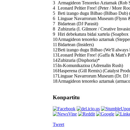
3
Armagideon Tenoreko Aztarnak (Rob S
4
Leonard Peltier Free! (Peter / More Ro
5
Beti izango dugu Bilbao (Bilbao Dub
6
Linguae Navarrorum Museum (Flynn &
7
Bidartean (DJ Parasit)
8
Zubizuria (I. Gilmore / Creative Invasi
9
Hiri debekatura bidai xartela (Soapbox
10
Armagideon tenoreko aztarnak (Steppe
11
Bidartean (Insiders)
12
Beti izango dugu Bilbao (We'll always 
13
Leonard Peltier Free! (Gaffa & Matt's
14
Zubizuria (Disphoria)*
15
In-Komunikazioa (Adrenalin Rush)
16
Hasperena (Gill Remix) (Catalyst Prod
17
Linguae Navarrorum Museum (Dr. DJ St
18
Armagideon tenoreko aztarnak (armaco
Konpartitu
Tweet