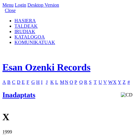
Menu
Login
Desktop Version
Close
HASIERA
TALDEAK
IRUDIAK
KATALOGOA
KOMUNIKATUAK
Esan Ozenki Records
A
B
C
D
E
F
G
H
I
J
K
L
M
N
O
P
Q
R
S
T
U
V
W
X
Y
Z
#
Inadaptats
X
1999