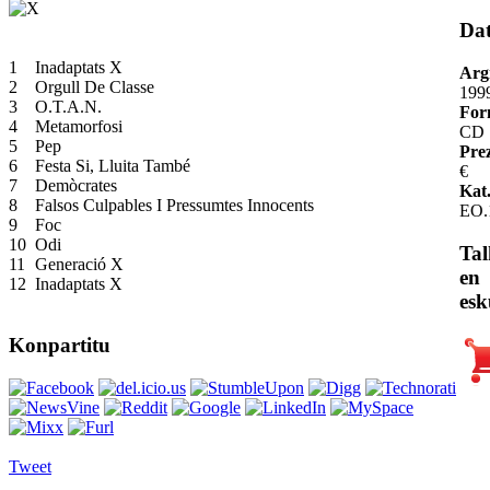
Da
1
Inadaptats X
Arg
2
Orgull De Classe
199
3
O.T.A.N.
For
4
Metamorfosi
CD
5
Pep
Pre
6
Festa Si, Lluita També
€
7
Demòcrates
Kat.
8
Falsos Culpables I Pressumtes Innocents
EO.
9
Foc
10
Odi
Tal
11
Generació X
en
12
Inadaptats X
esk
Konpartitu
Tweet