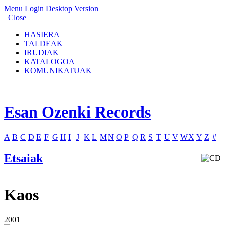
Menu
Login
Desktop Version
Close
HASIERA
TALDEAK
IRUDIAK
KATALOGOA
KOMUNIKATUAK
Esan Ozenki Records
A
B
C
D
E
F
G
H
I
J
K
L
M
N
O
P
Q
R
S
T
U
V
W
X
Y
Z
#
Etsaiak
Kaos
2001