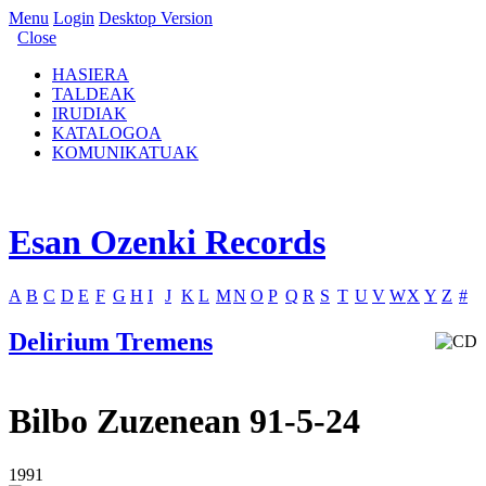
Menu
Login
Desktop Version
Close
HASIERA
TALDEAK
IRUDIAK
KATALOGOA
KOMUNIKATUAK
Esan Ozenki Records
A
B
C
D
E
F
G
H
I
J
K
L
M
N
O
P
Q
R
S
T
U
V
W
X
Y
Z
#
Delirium Tremens
Bilbo Zuzenean 91-5-24
1991