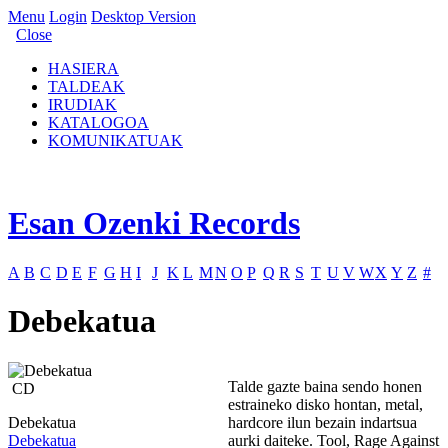
Menu
Login
Desktop Version
Close
HASIERA
TALDEAK
IRUDIAK
KATALOGOA
KOMUNIKATUAK
Esan Ozenki Records
A
B
C
D
E
F
G
H
I
J
K
L
M
N
O
P
Q
R
S
T
U
V
W
X
Y
Z
#
Debekatua
Talde gazte baina sendo honen
CD
estraineko disko hontan, metal,
Debekatua
hardcore ilun bezain indartsua
Debekatua
aurki daiteke. Tool, Rage Against