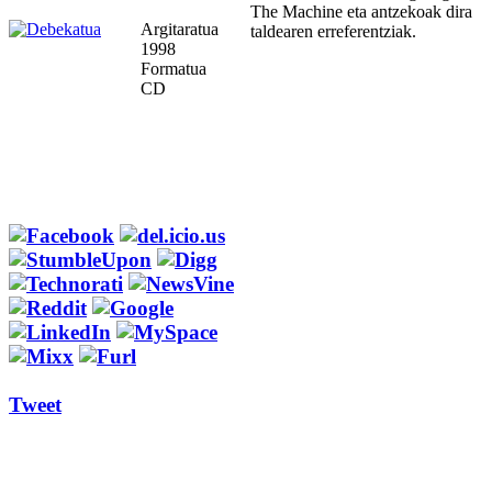
The Machine eta antzekoak dira
Argitaratua
taldearen erreferentziak.
1998
Formatua
CD
Tweet