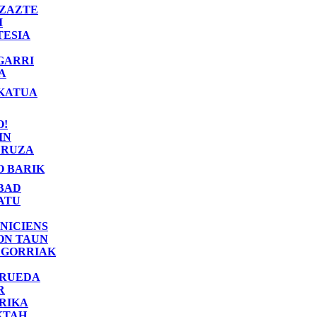
ZAZTE
I
TESIA
GARRI
A
KATUA
O!
IN
RUZA
O BARIK
BAD
ATU
NICIENS
ON TAUN
 GORRIAK
 RUEDA
R
RIKA
KTAH