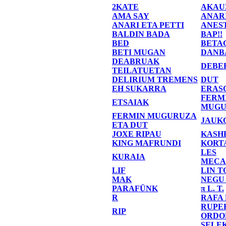
2KATE
AKAU
AMA SAY
ANAR
ANARI ETA PETTI
ANES
BALDIN BADA
BAP!!
BED
BETA
BETI MUGAN
DANB
DEABRUAK
DEBE
TEILATUETAN
DELIRIUM TREMENS
DUT
EH SUKARRA
ERAS
FERM
ETSAIAK
MUGU
FERMIN MUGURUZA
JAUK
ETA DUT
JOXE RIPAU
KASH
KING MAFRUNDI
KORT
LES
KURAIA
MECA
LIF
LIN T
MAK
NEGU
PARAFÜNK
π L. T.
R
RAFA
RUPE
RIP
ORDO
SELE