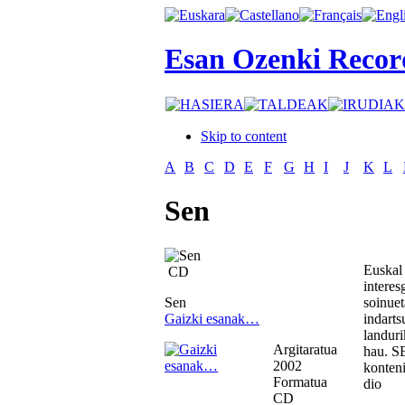
Esan Ozenki Recor
Skip to content
A
B
C
D
E
F
G
H
I
J
K
L
Sen
Euskal
CD
intere
Sen
soinuet
Gaizki esanak…
indarts
landuri
Argitaratua
hau. SE
2002
konteni
Formatua
dio
CD