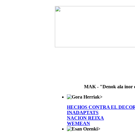
MAK - "Denok ala inor 
>
HECHOS CONTRA EL DECO
INADAPTATS
NACION REIXA
WEMEAN
>