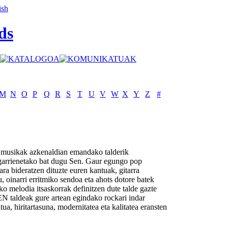
ds
M
N
O
P
Q
R
S
T
U
V
W
X
Y
Z
#
 musikak azkenaldian emandako talderik
sgarrienetako bat dugu Sen. Gaur egungo pop
ara bideratzen dituzte euren kantuak, gitarra
u, oinarri erritmiko sendoa eta ahots dotore batek
ko melodia itsaskorrak definitzen dute talde gazte
N taldeak gure artean egindako rockari indar
tua, hiritartasuna, modernitatea eta kalitatea eransten