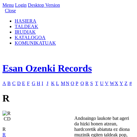
Menu
Login
Desktop Version
Close
HASIERA
TALDEAK
IRUDIAK
KATALOGOA
KOMUNIKATUAK
Esan Ozenki Records
A
B
C
D
E
F
G
H
I
J
K
L
M
N
O
P
Q
R
S
T
U
V
W
X
Y
Z
#
R
Andoaingo laukote bat ageri
CD
da hizki honen atzean,
R
hardcoretik abiatuta ez diona
R
muzinik egiten taldeak pop,