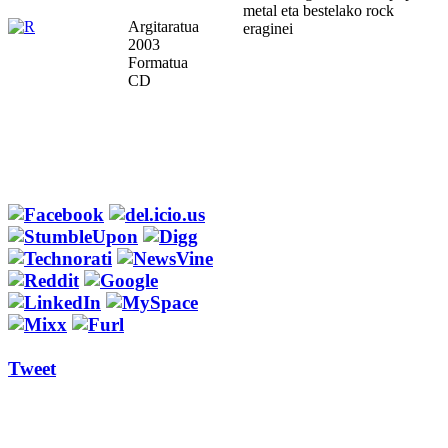
metal eta bestelako rock
Argitaratua
eraginei
2003
Formatua
CD
Tweet