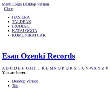
Menu
Login
Desktop Version
Close
HASIERA
TALDEAK
IRUDIAK
KATALOGOA
KOMUNIKATUAK
Esan Ozenki Records
A
B
C
D
E
F
G
H
I
J
K
L
M
N
O
P
Q
R
S
T
U
V
W
X
Y
Z
#
You are here:
Desktop Version
Top