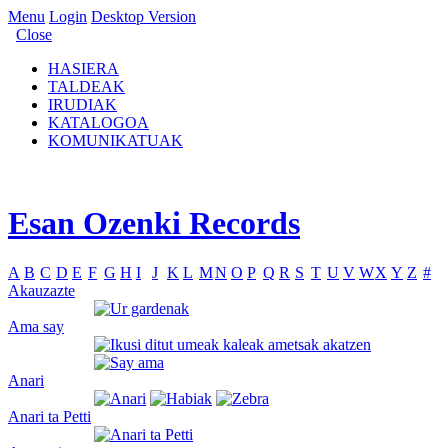
Menu
Login
Desktop Version
Close
HASIERA
TALDEAK
IRUDIAK
KATALOGOA
KOMUNIKATUAK
Esan Ozenki Records
A
B
C
D
E
F
G
H
I
J
K
L
M
N
O
P
Q
R
S
T
U
V
W
X
Y
Z
#
Akauzazte
Ama say
Anari
Anari ta Petti