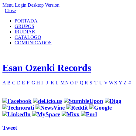
Menu
Login
Desktop Version
Close
PORTADA
GRUPOS
IRUDIAK
CATALOGO
COMUNICADOS
Esan Ozenki Records
A
B
C
D
E
F
G
H
I
J
K
L
M
N
O
P
Q
R
S
T
U
V
W
X
Y
Z
#
Tweet