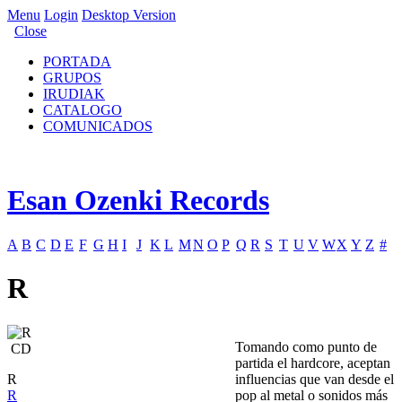
Menu
Login
Desktop Version
Close
PORTADA
GRUPOS
IRUDIAK
CATALOGO
COMUNICADOS
Esan Ozenki Records
A
B
C
D
E
F
G
H
I
J
K
L
M
N
O
P
Q
R
S
T
U
V
W
X
Y
Z
#
R
Tomando como punto de
CD
partida el hardcore, aceptan
R
influencias que van desde el
R
pop al metal o sonidos más