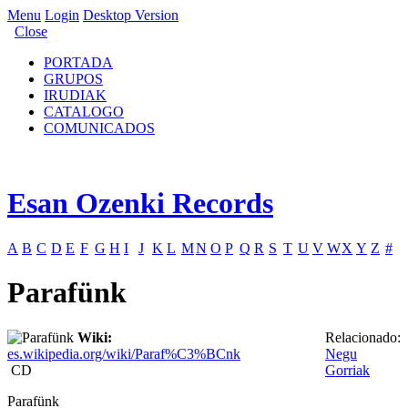
Menu
Login
Desktop Version
Close
PORTADA
GRUPOS
IRUDIAK
CATALOGO
COMUNICADOS
Esan Ozenki Records
A
B
C
D
E
F
G
H
I
J
K
L
M
N
O
P
Q
R
S
T
U
V
W
X
Y
Z
#
Parafünk
Wiki:
Relacionado:
es.wikipedia.org/wiki/Paraf%C3%BCnk
Negu
CD
Gorriak
Parafünk