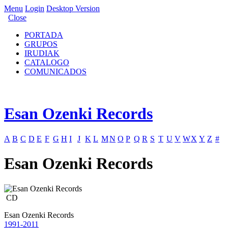
Menu
Login
Desktop Version
Close
PORTADA
GRUPOS
IRUDIAK
CATALOGO
COMUNICADOS
Esan Ozenki Records
A
B
C
D
E
F
G
H
I
J
K
L
M
N
O
P
Q
R
S
T
U
V
W
X
Y
Z
#
Esan Ozenki Records
CD
Esan Ozenki Records
1991-2011