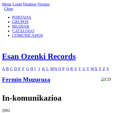
Menu
Login
Desktop Version
Close
PORTADA
GRUPOS
IRUDIAK
CATALOGO
COMUNICADOS
Esan Ozenki Records
A
B
C
D
E
F
G
H
I
J
K
L
M
N
O
P
Q
R
S
T
U
V
W
X
Y
Z
#
Fermin Muguruza
In-komunikazioa
2002