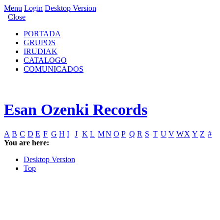
Menu
Login
Desktop Version
Close
PORTADA
GRUPOS
IRUDIAK
CATALOGO
COMUNICADOS
Esan Ozenki Records
A
B
C
D
E
F
G
H
I
J
K
L
M
N
O
P
Q
R
S
T
U
V
W
X
Y
Z
#
You are here:
Desktop Version
Top