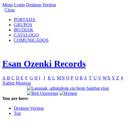
Menu
Login
Desktop Version
Close
PORTADA
GRUPOS
IRUDIAK
CATALOGO
COMUNICADOS
Esan Ozenki Records
A
B
C
D
E
F
G
H
I
J
K
L
M
N
O
P
Q
R
S
T
U
V
W
X
Y
Z
#
Xabier Montoia
You are here:
Desktop Version
Top