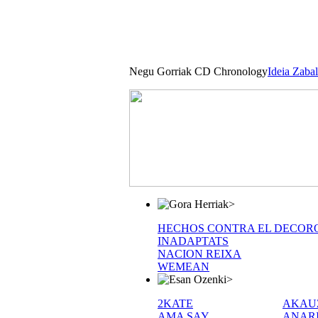
Negu Gorriak CD Chronology
Ideia Zaba
>
HECHOS CONTRA EL DECOR
INADAPTATS
NACION REIXA
WEMEAN
>
2KATE
AKAU
AMA SAY
ANAR