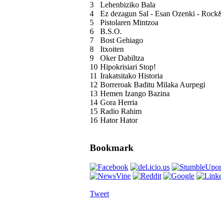
3
Lehenbiziko Bala
4
Ez dezagun Sal - Esan Ozenki - Rock&
5
Pistolaren Mintzoa
6
B.S.O.
7
Bost Gehiago
8
Itxoiten
9
Oker Dabiltza
10
Hipokrisiari Stop!
11
Irakatsitako Historia
12
Borreroak Baditu Milaka Aurpegi
13
Hemen Izango Bazina
14
Gora Herria
15
Radio Rahim
16
Hator Hator
Bookmark
Tweet