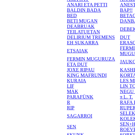
ANARI ETA PETTI
ANEST
BALDIN BADA
BAP!!
BED
BETA
BETI MUGAN
DANB
DEABRUAK
DEBE
TEILATUETAN
DELIRIUM TREMENS
DUT
EH SUKARRA
ERASO
FERM
ETSAIAK
MUGU
FERMIN MUGURUZA
JAUKO
ETA DUT
JOXE RIPAU
KASH
KING MAFRUNDI
KORT
KURAIA
LES M
LIF
LIN T
MAK
NEGU
PARAFÜNK
π L. T.
R
RAFA
RIP
RUPE
SELE
SAGARROI
KOLE
SEN+
SEN
ROEV
SKUNK
SORK