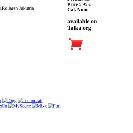
Price
5.95 €
Rollaren Jukutria
Cat. Num.
available on
Talka.org