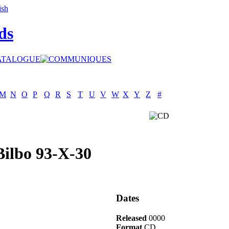
ds
M
N
O
P
Q
R
S
T
U
V
W
X
Y
Z
#
Bilbo 93-X-30
Dates
Released
0000
Format
CD