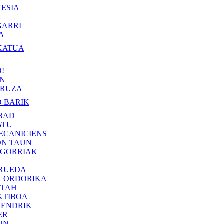
ESIA
GARRI
A
KATUA
!
IN
RUZA
 BARIK
BAD
ATU
ECANICIENS
ON TAUN
 GORRIAK
 RUEDA
R ORDORIKA
KTAH
KTIBOA
HENDRIK
ER
UN