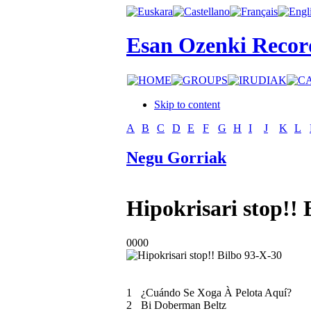
Esan Ozenki Recor
Skip to content
A
B
C
D
E
F
G
H
I
J
K
L
Negu Gorriak
Hipokrisari stop!! 
0000
1
¿Cuándo Se Xoga À Pelota Aquí?
2
Bi Doberman Beltz