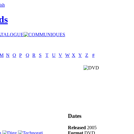
ds
M
N
O
P
Q
R
S
T
U
V
W
X
Y
Z
#
Dates
Released
2005
Format
DVD