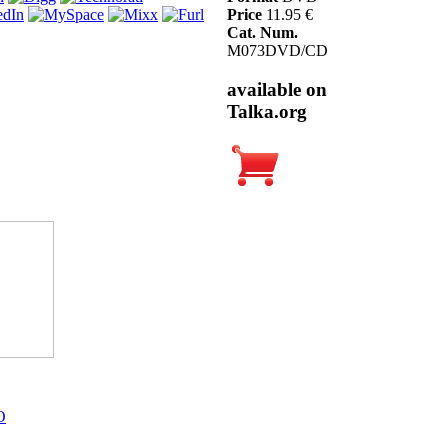
Price
11.95 €
Cat. Num.
M073DVD/CD
available on
Talka.org
O