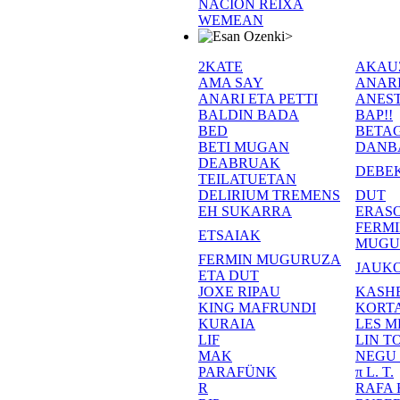
NACION REIXA
WEMEAN
>
2KATE
AKAU
AMA SAY
ANAR
ANARI ETA PETTI
ANEST
BALDIN BADA
BAP!!
BED
BETA
BETI MUGAN
DANB
DEABRUAK
DEBE
TEILATUETAN
DELIRIUM TREMENS
DUT
EH SUKARRA
ERASO
FERM
ETSAIAK
MUGU
FERMIN MUGURUZA
JAUKO
ETA DUT
JOXE RIPAU
KASH
KING MAFRUNDI
KORT
KURAIA
LES M
LIF
LIN T
MAK
NEGU
PARAFÜNK
π L. T.
R
RAFA