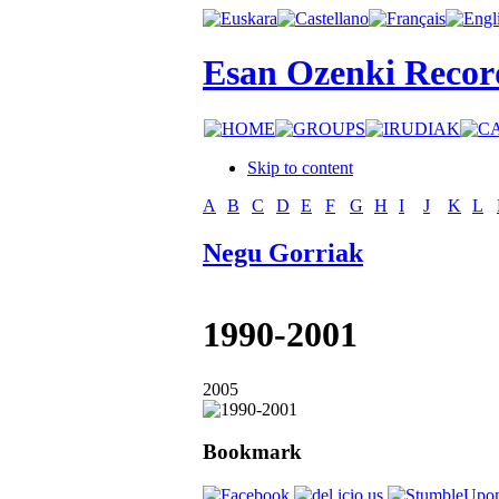
Esan Ozenki Recor
Skip to content
A
B
C
D
E
F
G
H
I
J
K
L
Negu Gorriak
1990-2001
2005
Bookmark