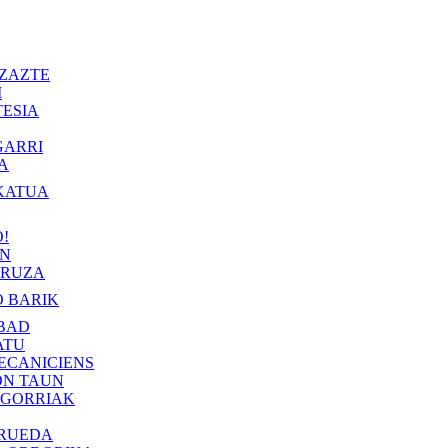
ZAZTE
I
ESIA
GARRI
A
KATUA
!
IN
RUZA
 BARIK
BAD
ATU
ECANICIENS
ON TAUN
 GORRIAK
 RUEDA