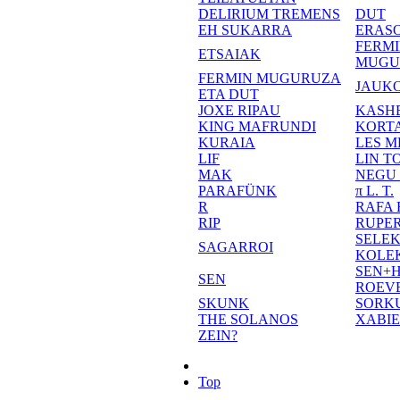
DELIRIUM TREMENS
DUT
EH SUKARRA
ERASO
FERM
ETSAIAK
MUGU
FERMIN MUGURUZA
JAUKO
ETA DUT
JOXE RIPAU
KASH
KING MAFRUNDI
KORT
KURAIA
LES M
LIF
LIN T
MAK
NEGU
PARAFÜNK
π L. T.
R
RAFA
RIP
RUPE
SELE
SAGARROI
KOLE
SEN+
SEN
ROEV
SKUNK
SORK
THE SOLANOS
XABI
ZEIN?
Top