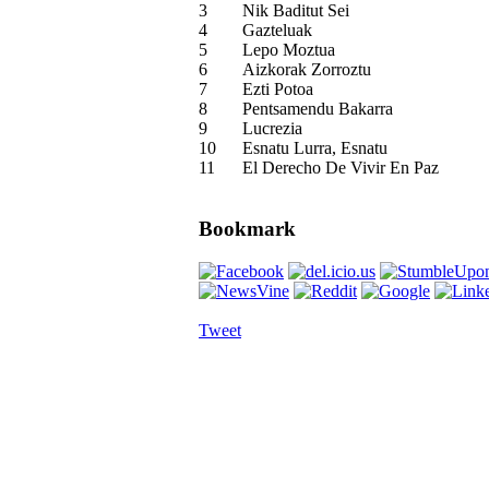
3
Nik Baditut Sei
4
Gazteluak
5
Lepo Moztua
6
Aizkorak Zorroztu
7
Ezti Potoa
8
Pentsamendu Bakarra
9
Lucrezia
10
Esnatu Lurra, Esnatu
11
El Derecho De Vivir En Paz
Bookmark
Tweet