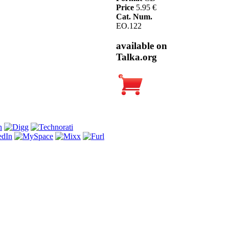
Price
5.95 €
Cat. Num.
EO.122
available on
Talka.org