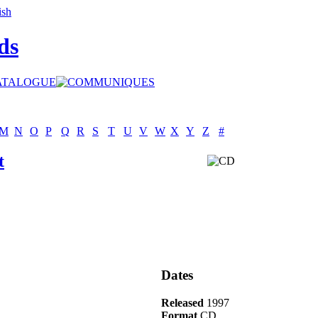
ds
M
N
O
P
Q
R
S
T
U
V
W
X
Y
Z
#
t
Dates
Released
1997
Format
CD