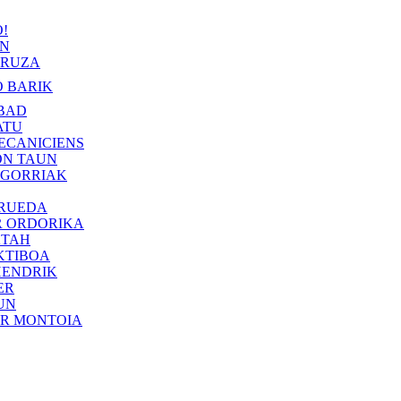
!
IN
RUZA
 BARIK
BAD
ATU
ECANICIENS
ON TAUN
 GORRIAK
 RUEDA
R ORDORIKA
KTAH
KTIBOA
HENDRIK
ER
UN
ER MONTOIA