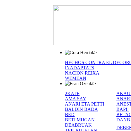
>
HECHOS CONTRA EL DECOR
INADAPTATS
NACION REIXA
WEMEAN
>
2KATE
AKAU
AMA SAY
ANAR
ANARI ETA PETTI
ANEST
BALDIN BADA
BAP!!
BED
BETA
BETI MUGAN
DANB
DEABRUAK
DEBE
TEILATUETAN