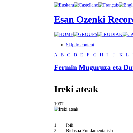
Esan Ozenki Recor
Skip to content
A
B
C
D
E
F
G
H
I
J
K
L
Fermin Muguruza eta Du
Ireki ateak
1997
1
Ibili
2
Bidasoa Fundamentalista