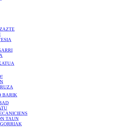
ZAZTE
I
ESIA
GARRI
A
KATUA
!
IN
RUZA
 BARIK
BAD
ATU
ECANICIENS
ON TAUN
 GORRIAK