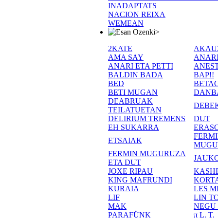
INADAPTATS
NACION REIXA
WEMEAN
>
2KATE
AKAU
AMA SAY
ANAR
ANARI ETA PETTI
ANEST
BALDIN BADA
BAP!!
BED
BETA
BETI MUGAN
DANB
DEABRUAK
DEBE
TEILATUETAN
DELIRIUM TREMENS
DUT
EH SUKARRA
ERASO
FERM
ETSAIAK
MUGU
FERMIN MUGURUZA
JAUKO
ETA DUT
JOXE RIPAU
KASH
KING MAFRUNDI
KORT
KURAIA
LES M
LIF
LIN T
MAK
NEGU
PARAFÜNK
π L. T.