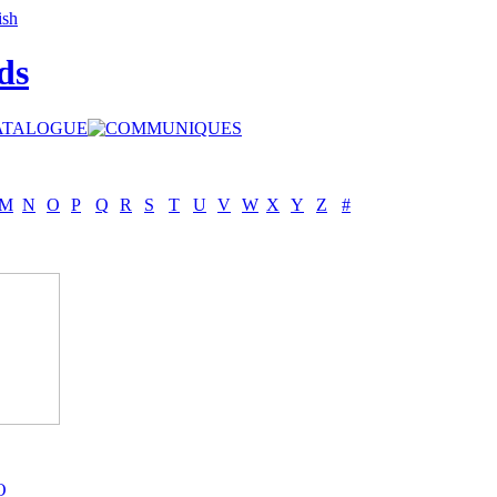
ds
M
N
O
P
Q
R
S
T
U
V
W
X
Y
Z
#
O