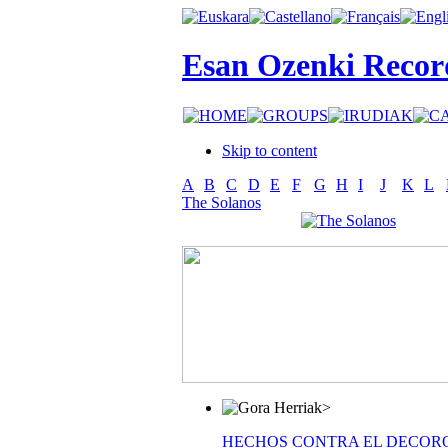
Esan Ozenki Recor
Skip to content
A
B
C
D
E
F
G
H
I
J
K
L
The Solanos
>
HECHOS CONTRA EL DECOR