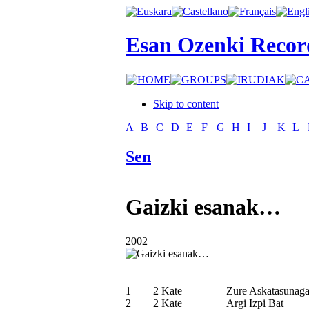
Esan Ozenki Recor
Skip to content
A
B
C
D
E
F
G
H
I
J
K
L
Sen
Gaizki esanak…
2002
1
2 Kate
Zure Askatasunaga
2
2 Kate
Argi Izpi Bat