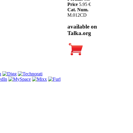
Price
5.95 €
Cat. Num.
M.012CD
available on
Talka.org