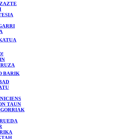
ZAZTE
I
TESIA
GARRI
A
KATUA
O!
IN
RUZA
O BARIK
BAD
ATU
NICIENS
ON TAUN
 GORRIAK
 RUEDA
R
RIKA
KTAH