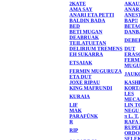
2KATE
AKAU
AMA SAY
ANAR
ANARI ETA PETTI
ANES
BALDIN BADA
BAP!!
BED
BETA
BETI MUGAN
DANB
DEABRUAK
DEBE
TEILATUETAN
DELIRIUM TREMENS
DUT
EH SUKARRA
ERAS
FERM
ETSAIAK
MUGU
FERMIN MUGURUZA
JAUK
ETA DUT
JOXE RIPAU
KASH
KING MAFRUNDI
KORT
LES
KURAIA
MECA
LIF
LIN T
MAK
NEGU
PARAFÜNK
π L. T.
R
RAFA
RUPE
RIP
ORDO
SELE