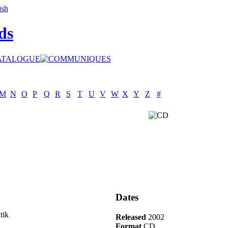
ds
M
N
O
P
Q
R
S
T
U
V
W
X
Y
Z
#
Dates
tik
Released
2002
Format
CD