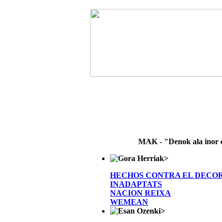
MAK - "Denok ala inor 
>
HECHOS CONTRA EL DECO
INADAPTATS
NACION REIXA
WEMEAN
>