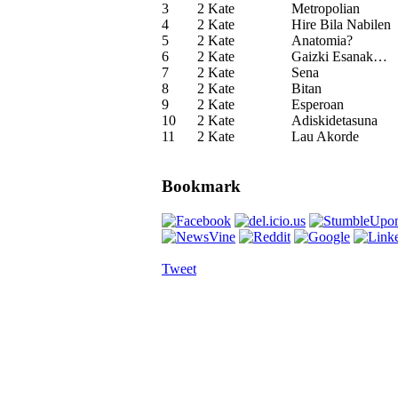
3
2 Kate
Metropolian
4
2 Kate
Hire Bila Nabilen
5
2 Kate
Anatomia?
6
2 Kate
Gaizki Esanak…
7
2 Kate
Sena
8
2 Kate
Bitan
9
2 Kate
Esperoan
10
2 Kate
Adiskidetasuna
11
2 Kate
Lau Akorde
Bookmark
Tweet