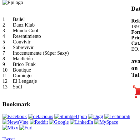
Dat
1
Baile!
Rel
2
Danz Klub
199
3
Mündo Cool
For
4
Resentimiento
Pric
5
Convivir
Cat
6
Sobrevivir
EO.
7
Inocentemente (Súper Saxy)
8
Maldición
ava
9
Brico-Fünk
on
10
Boutique
Tal
11
Domingo
12
El Lenguaje
13
Soül
Bookmark
Tweet