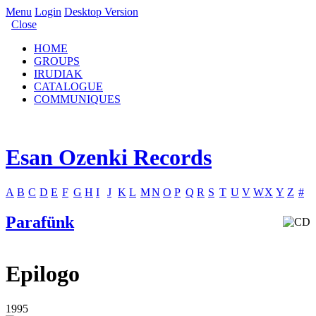
Menu
Login
Desktop Version
Close
HOME
GROUPS
IRUDIAK
CATALOGUE
COMMUNIQUES
Esan Ozenki Records
A
B
C
D
E
F
G
H
I
J
K
L
M
N
O
P
Q
R
S
T
U
V
W
X
Y
Z
#
Parafünk
Epilogo
1995