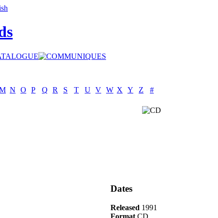
ds
M
N
O
P
Q
R
S
T
U
V
W
X
Y
Z
#
Dates
Released
1991
Format
CD