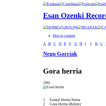
Esan Ozenki Recor
Skip to content
A
B
C
D
E
F
G
H
I
J
K
L
Negu Gorriak
Gora herria
1991
1
Euskal Herria Nerea
2
Gora Herria (Remix)