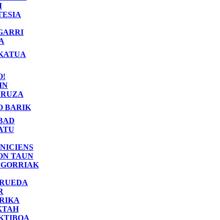
I
TESIA
GARRI
A
KATUA
O!
IN
RUZA
O BARIK
BAD
ATU
NICIENS
ON TAUN
 GORRIAK
 RUEDA
R
RIKA
KTAH
KTIBOA