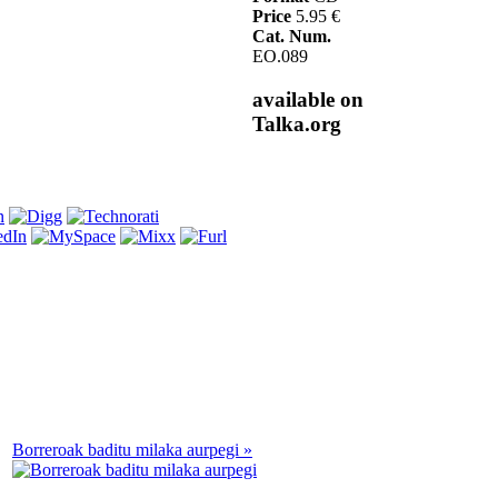
Price
5.95 €
Cat. Num.
EO.089
available on
Talka.org
Borreroak baditu milaka aurpegi »