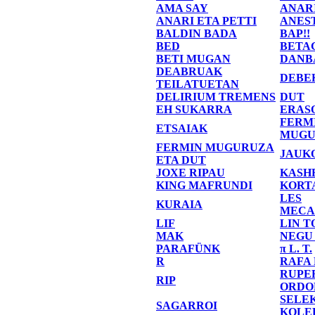
AMA SAY
ANAR
ANARI ETA PETTI
ANES
BALDIN BADA
BAP!!
BED
BETA
BETI MUGAN
DANB
DEABRUAK
DEBE
TEILATUETAN
DELIRIUM TREMENS
DUT
EH SUKARRA
ERAS
FERM
ETSAIAK
MUGU
FERMIN MUGURUZA
JAUK
ETA DUT
JOXE RIPAU
KASH
KING MAFRUNDI
KORT
LES
KURAIA
MECA
LIF
LIN T
MAK
NEGU
PARAFÜNK
π L. T.
R
RAFA
RUPE
RIP
ORDO
SELE
SAGARROI
KOLE