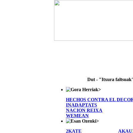
Dut - "Itxura faltsuak
>
HECHOS CONTRA EL DECO
INADAPTATS
NACION REIXA
WEMEAN
>
2KATE
AKAU