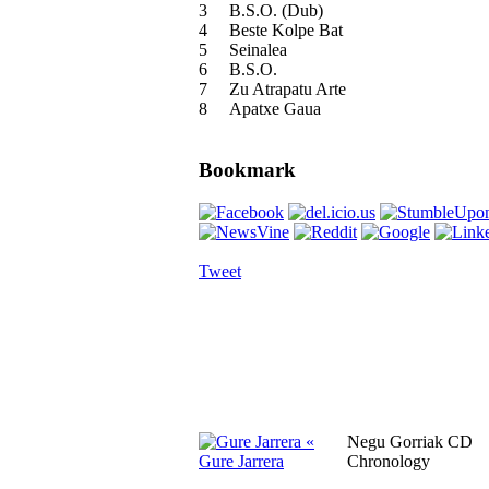
3
B.S.O. (Dub)
4
Beste Kolpe Bat
5
Seinalea
6
B.S.O.
7
Zu Atrapatu Arte
8
Apatxe Gaua
Bookmark
Tweet
«
Negu Gorriak CD
Gure Jarrera
Chronology