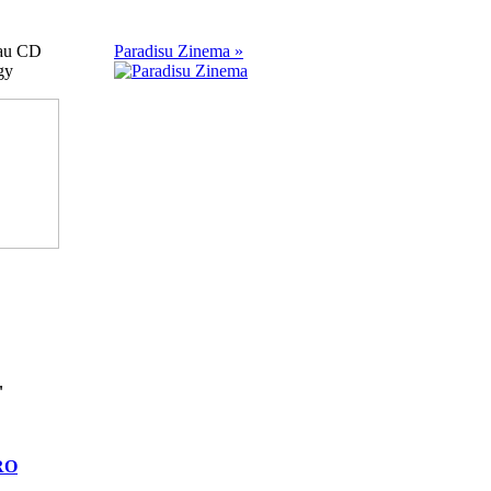
iau CD
Paradisu Zinema »
gy
"
RO