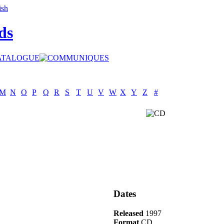
ds
M
N
O
P
Q
R
S
T
U
V
W
X
Y
Z
#
Dates
Released
1997
Format
CD