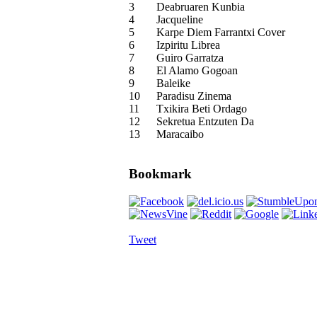
3
Deabruaren Kunbia
4
Jacqueline
5
Karpe Diem Farrantxi Cover
6
Izpiritu Librea
7
Guiro Garratza
8
El Alamo Gogoan
9
Baleike
10
Paradisu Zinema
11
Txikira Beti Ordago
12
Sekretua Entzuten Da
13
Maracaibo
Bookmark
Tweet