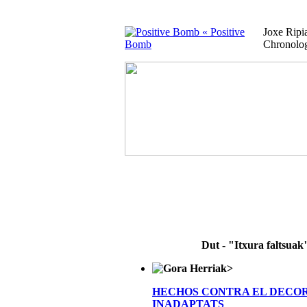
« Positive
Joxe Rip
Bomb
Chronolo
Dut - "Itxura faltsuak
>
HECHOS CONTRA EL DECO
INADAPTATS