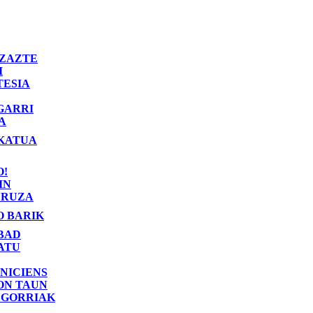
ZAZTE
I
TESIA
GARRI
A
KATUA
O!
IN
RUZA
O BARIK
BAD
ATU
NICIENS
ON TAUN
 GORRIAK