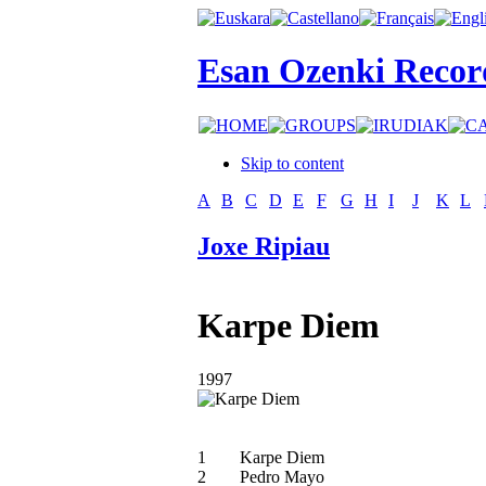
Esan Ozenki Recor
Skip to content
A
B
C
D
E
F
G
H
I
J
K
L
Joxe Ripiau
Karpe Diem
1997
1
Karpe Diem
2
Pedro Mayo