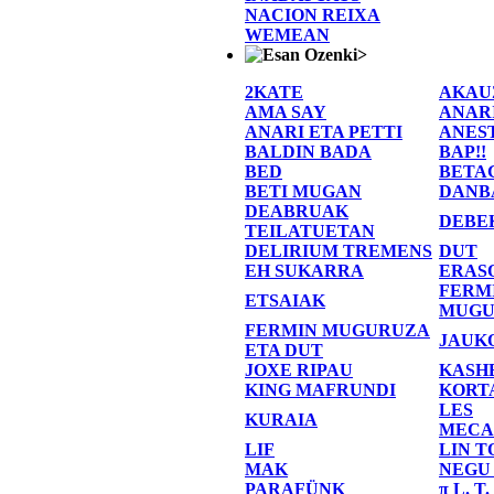
NACION REIXA
WEMEAN
>
2KATE
AKAU
AMA SAY
ANAR
ANARI ETA PETTI
ANES
BALDIN BADA
BAP!!
BED
BETA
BETI MUGAN
DANB
DEABRUAK
DEBE
TEILATUETAN
DELIRIUM TREMENS
DUT
EH SUKARRA
ERAS
FERM
ETSAIAK
MUGU
FERMIN MUGURUZA
JAUK
ETA DUT
JOXE RIPAU
KASH
KING MAFRUNDI
KORT
LES
KURAIA
MECA
LIF
LIN T
MAK
NEGU
PARAFÜNK
π L. T.