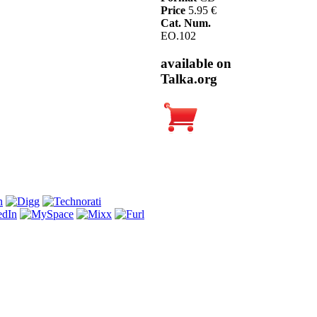
Price
5.95 €
Cat. Num.
EO.102
available on
Talka.org