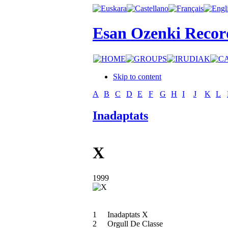
Esan Ozenki Recor
Skip to content
A
B
C
D
E
F
G
H
I
J
K
L
Inadaptats
X
1999
1
Inadaptats X
2
Orgull De Classe