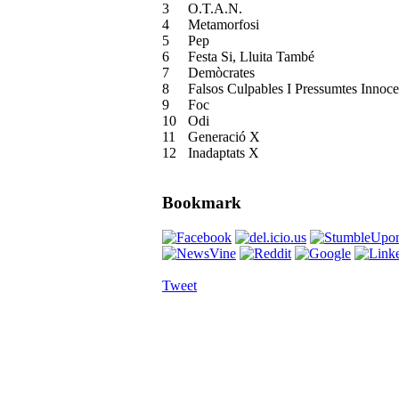
3
O.T.A.N.
4
Metamorfosi
5
Pep
6
Festa Si, Lluita També
7
Demòcrates
8
Falsos Culpables I Pressumtes Innoce
9
Foc
10
Odi
11
Generació X
12
Inadaptats X
Bookmark
Tweet