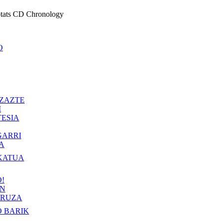
ptats CD Chronology
O
ZAZTE
I
ESIA
GARRI
A
KATUA
!
IN
RUZA
 BARIK