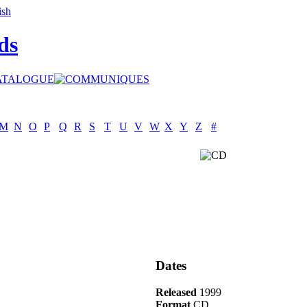
ds
M
N
O
P
Q
R
S
T
U
V
W
X
Y
Z
#
Dates
Released
1999
Format
CD