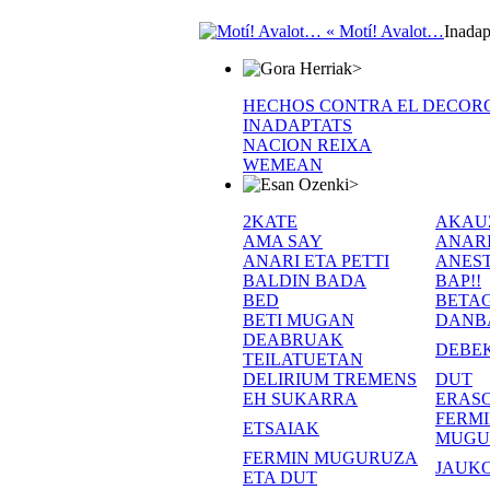
« Motí! Avalot…
Inada
>
HECHOS CONTRA EL DECOR
INADAPTATS
NACION REIXA
WEMEAN
>
2KATE
AKAU
AMA SAY
ANAR
ANARI ETA PETTI
ANEST
BALDIN BADA
BAP!!
BED
BETA
BETI MUGAN
DANB
DEABRUAK
DEBE
TEILATUETAN
DELIRIUM TREMENS
DUT
EH SUKARRA
ERASO
FERM
ETSAIAK
MUGU
FERMIN MUGURUZA
JAUKO
ETA DUT