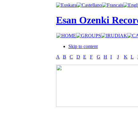
Esan Ozenki Recor
Skip to content
A
B
C
D
E
F
G
H
I
J
K
L