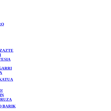
RO
ZAZTE
I
TESIA
GARRI
A
KATUA
O!
IN
RUZA
O BARIK