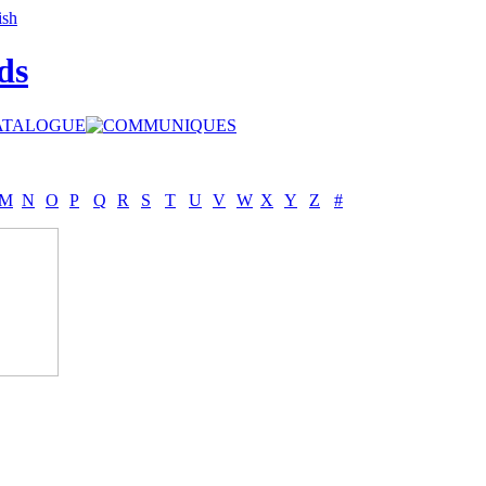
ds
M
N
O
P
Q
R
S
T
U
V
W
X
Y
Z
#