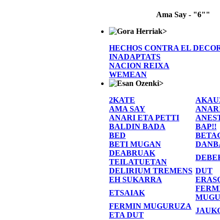
Ama Say - "6""
>
HECHOS CONTRA EL DECO
INADAPTATS
NACION REIXA
WEMEAN
>
2KATE
AKAU
AMA SAY
ANAR
ANARI ETA PETTI
ANES
BALDIN BADA
BAP!!
BED
BETA
BETI MUGAN
DANB
DEABRUAK
DEBE
TEILATUETAN
DELIRIUM TREMENS
DUT
EH SUKARRA
ERAS
FERM
ETSAIAK
MUGU
FERMIN MUGURUZA
JAUK
ETA DUT