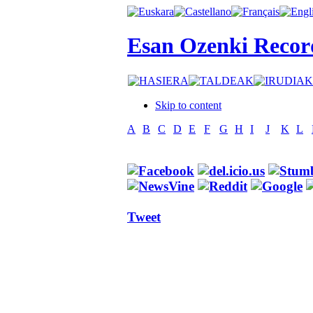
Esan Ozenki Recor
Skip to content
A
B
C
D
E
F
G
H
I
J
K
L
Tweet