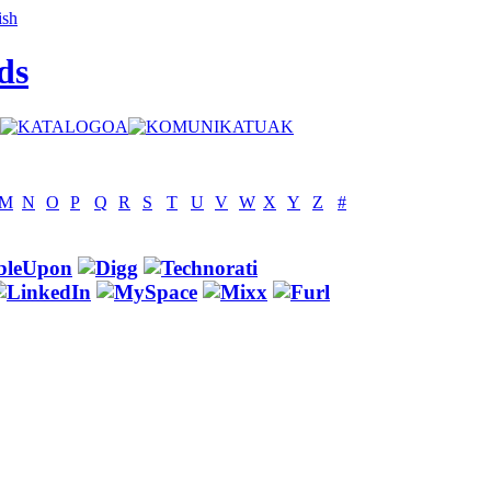
ds
M
N
O
P
Q
R
S
T
U
V
W
X
Y
Z
#