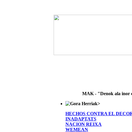
MAK - "Denok ala inor 
>
HECHOS CONTRA EL DECO
INADAPTATS
NACION REIXA
WEMEAN