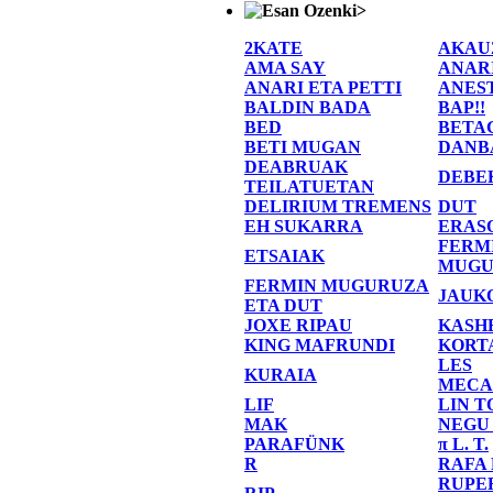
>
2KATE
AKAU
AMA SAY
ANAR
ANARI ETA PETTI
ANES
BALDIN BADA
BAP!!
BED
BETA
BETI MUGAN
DANB
DEABRUAK
DEBE
TEILATUETAN
DELIRIUM TREMENS
DUT
EH SUKARRA
ERAS
FERM
ETSAIAK
MUGU
FERMIN MUGURUZA
JAUK
ETA DUT
JOXE RIPAU
KASH
KING MAFRUNDI
KORT
LES
KURAIA
MECA
LIF
LIN T
MAK
NEGU
PARAFÜNK
π L. T.
R
RAFA
RUPE