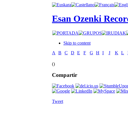
Esan Ozenki Recor
Skip to content
A
B
C
D
E
F
G
H
I
J
K
L
()
Compartir
Tweet