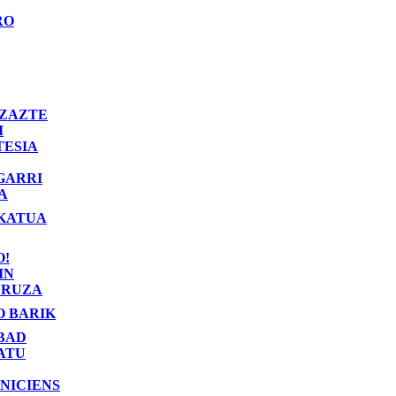
RO
ZAZTE
I
TESIA
GARRI
A
KATUA
O!
IN
RUZA
O BARIK
BAD
ATU
NICIENS