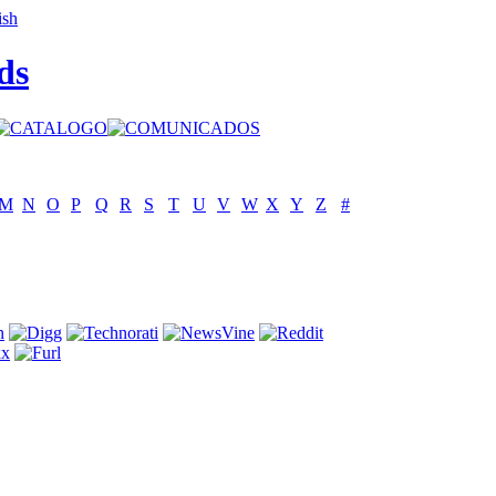
ds
M
N
O
P
Q
R
S
T
U
V
W
X
Y
Z
#