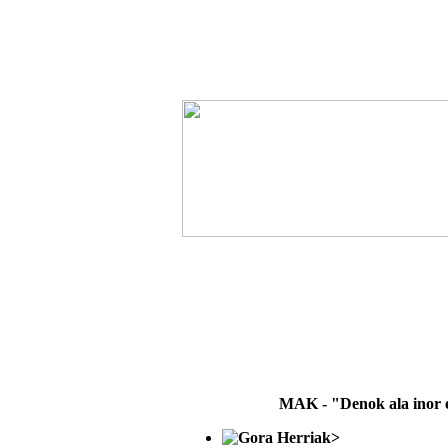
MAK - "Denok ala inor 
>