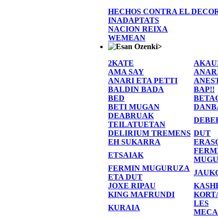
HECHOS CONTRA EL DECO
INADAPTATS
NACION REIXA
WEMEAN
>
2KATE
AKAU
AMA SAY
ANAR
ANARI ETA PETTI
ANES
BALDIN BADA
BAP!!
BED
BETA
BETI MUGAN
DANB
DEABRUAK
DEBE
TEILATUETAN
DELIRIUM TREMENS
DUT
EH SUKARRA
ERAS
FERM
ETSAIAK
MUGU
FERMIN MUGURUZA
JAUK
ETA DUT
JOXE RIPAU
KASH
KING MAFRUNDI
KORT
LES
KURAIA
MECA