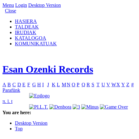
Menu
Login
Desktop Version
Close
HASIERA
TALDEAK
IRUDIAK
KATALOGOA
KOMUNIKATUAK
Esan Ozenki Records
A
B
C
D
E
F
G
H
I
J
K
L
M
N
O
P
Q
R
S
T
U
V
W
X
Y
Z
#
Parafünk
π. l. t
You are here:
Desktop Version
Top