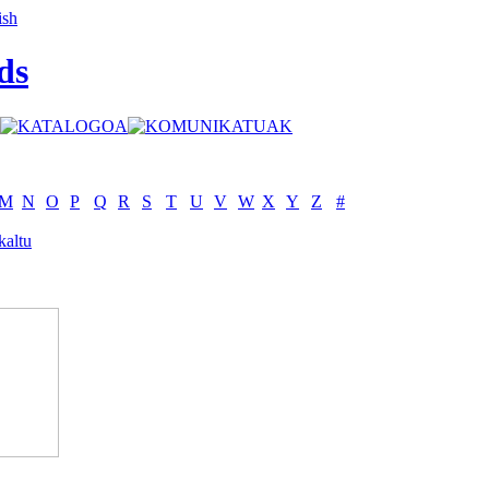
ds
M
N
O
P
Q
R
S
T
U
V
W
X
Y
Z
#