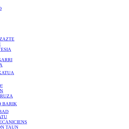
O
ZAZTE
I
ESIA
GARRI
A
KATUA
!
IN
RUZA
 BARIK
BAD
ATU
ECANICIENS
ON TAUN