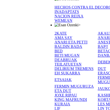
HECHOS CONTRA EL DECOR
INADAPTATS
NACION REIXA
WEMEAN
>
2KATE
AKAU
AMA SAY
ANAR
ANARI ETA PETTI
ANEST
BALDIN BADA
BAP!!
BED
BETA
BETI MUGAN
DANB
DEABRUAK
DEBE
TEILATUETAN
DELIRIUM TREMENS
DUT
EH SUKARRA
ERASO
FERM
ETSAIAK
MUGU
FERMIN MUGURUZA
JAUKO
ETA DUT
JOXE RIPAU
KASH
KING MAFRUNDI
KORT
KURAIA
LES M
LIF
LIN T