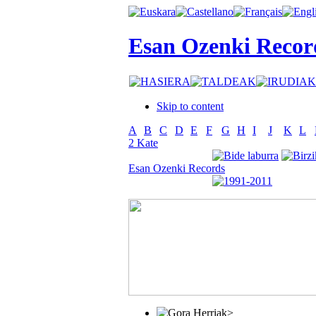
Esan Ozenki Recor
Skip to content
A
B
C
D
E
F
G
H
I
J
K
L
2 Kate
Esan Ozenki Records
>