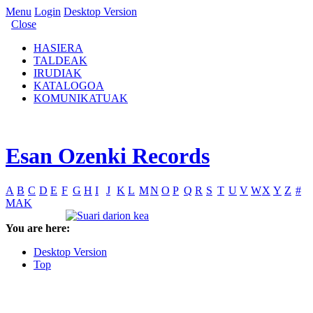
Menu
Login
Desktop Version
Close
HASIERA
TALDEAK
IRUDIAK
KATALOGOA
KOMUNIKATUAK
Esan Ozenki Records
A
B
C
D
E
F
G
H
I
J
K
L
M
N
O
P
Q
R
S
T
U
V
W
X
Y
Z
#
MAK
You are here:
Desktop Version
Top