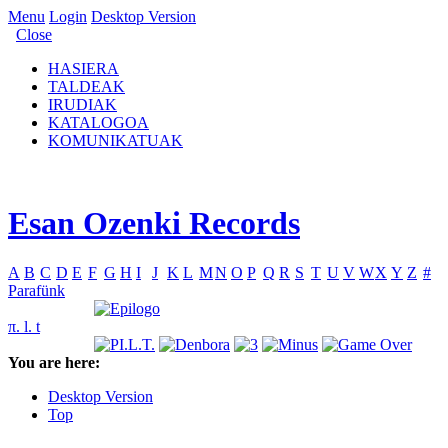
Menu
Login
Desktop Version
Close
HASIERA
TALDEAK
IRUDIAK
KATALOGOA
KOMUNIKATUAK
Esan Ozenki Records
A
B
C
D
E
F
G
H
I
J
K
L
M
N
O
P
Q
R
S
T
U
V
W
X
Y
Z
#
Parafünk
π. l. t
You are here:
Desktop Version
Top