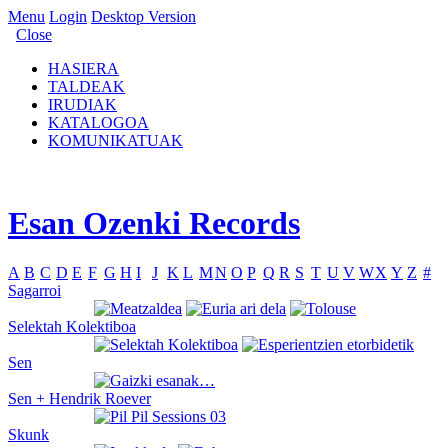
Menu
Login
Desktop Version
Close
HASIERA
TALDEAK
IRUDIAK
KATALOGOA
KOMUNIKATUAK
Esan Ozenki Records
A
B
C
D
E
F
G
H
I
J
K
L
M
N
O
P
Q
R
S
T
U
V
W
X
Y
Z
#
Sagarroi
Selektah Kolektiboa
Sen
Sen + Hendrik Roever
Skunk