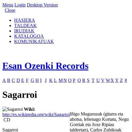
Menu
Login
Desktop Version
Close
HASIERA
TALDEAK
IRUDIAK
KATALOGOA
KOMUNIKATUAK
Esan Ozenki Records
A
B
C
D
E
F
G
H
I
J
K
L
M
N
O
P
Q
R
S
T
U
V
W
X
Y
Z
#
Sagarroi
Wiki:
Iñigo Muguruzak (gitarra eta
http://es.wikipedia.org/wiki/Sagarroi
ahotsa, lehenago Kortatu, Negu
CD
Gorriak eta Joxe Ripiau
Sagarroi
taldeetan), Carlos Zubikoak