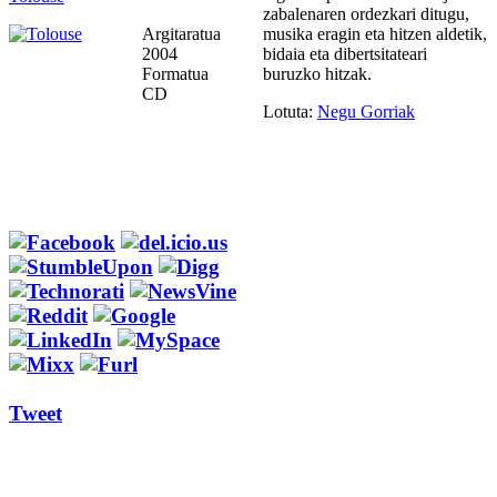
zabalenaren ordezkari ditugu,
Argitaratua
musika eragin eta hitzen aldetik,
2004
bidaia eta dibertsitateari
Formatua
buruzko hitzak.
CD
Lotuta:
Negu Gorriak
Tweet