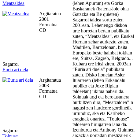
Meatzaldea
(lehen Apurtun) eta Gorka
Baskaranek (bateria-jole ohia
Argitaratua
Gatazka eta Be quieten)
2001
Sagarroi taldea sortu zuten
Formatua
2001ean. Lehenengo diskoa
CD
urte horretan bertan publikatu
zuten, “Meatzaldea”, eta Euskal
Herrian zehar aurkeztu zuten,
Madrilen, Bartzelonan, baita
Europako beste hainbat tokitan
ere, Suitza, Zagreb, Belgrado...
Kubara ere iritsi ziren. 2003an
Sagarroi
“Euria ari duela” publikatu
Euria ari dela
zuten. Disko honetan Asier
Argitaratua
Ituarteren (lehen Eskandalu
2003
publiko eta Joxe Ripiau
Formatua
taldeetan) ukitua nabari da.
CD
Soinuak argi eta berotasunera
hurbiltzen dira, “Meatzaldea”-n
nagusi zen hardcore gordinetik
urrunduz, ska eta Karibeko
eraginak onartuz. “Toulouse”
taldearen hirugarren lana da.
Izenburua eta Anthony Quinnen
Sagarroi
argazkia portadan mestizajerik
Tolouse