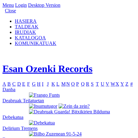
Menu
Login
Desktop Version
Close
HASIERA
TALDEAK
IRUDIAK
KATALOGOA
KOMUNIKATUAK
Esan Ozenki Records
A
B
C
D
E
F
G
H
I
J
K
L
M
N
O
P
Q
R
S
T
U
V
W
X
Y
Z
#
Danba
Deabruak Teilatuetan
Debekatua
Delirium Tremens