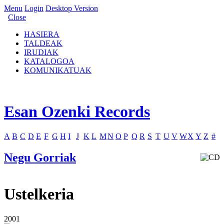
Menu
Login
Desktop Version
Close
HASIERA
TALDEAK
IRUDIAK
KATALOGOA
KOMUNIKATUAK
Esan Ozenki Records
A
B
C
D
E
F
G
H
I
J
K
L
M
N
O
P
Q
R
S
T
U
V
W
X
Y
Z
#
Negu Gorriak
Ustelkeria
2001