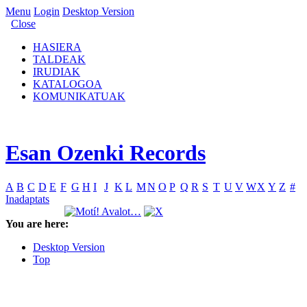
Menu
Login
Desktop Version
Close
HASIERA
TALDEAK
IRUDIAK
KATALOGOA
KOMUNIKATUAK
Esan Ozenki Records
A
B
C
D
E
F
G
H
I
J
K
L
M
N
O
P
Q
R
S
T
U
V
W
X
Y
Z
#
Inadaptats
You are here:
Desktop Version
Top