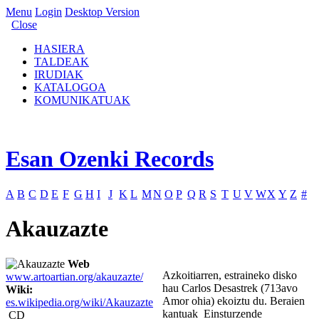
Menu
Login
Desktop Version
Close
HASIERA
TALDEAK
IRUDIAK
KATALOGOA
KOMUNIKATUAK
Esan Ozenki Records
A
B
C
D
E
F
G
H
I
J
K
L
M
N
O
P
Q
R
S
T
U
V
W
X
Y
Z
#
Akauzazte
Web
Azkoitiarren, estraineko disko
www.artoartian.org/akauzazte/
hau Carlos Desastrek (713avo
Wiki:
Amor ohia) ekoiztu du. Beraien
es.wikipedia.org/wiki/Akauzazte
kantuak Einsturzende
CD