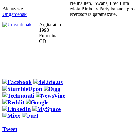
Neubauten, Swans, Fred Frith
Akauzazte
edota Birthday Party batzuen giro
Ur gardenak
ezerosotara garamatzate.
Argitaratua
1998
Formatua
CD
Tweet