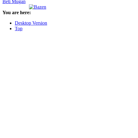
Beti Mugan
You are here:
Desktop Version
Top