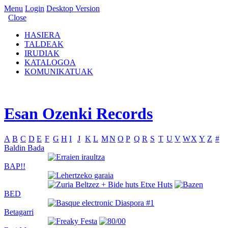
Menu
Login
Desktop Version
Close
HASIERA
TALDEAK
IRUDIAK
KATALOGOA
KOMUNIKATUAK
Esan Ozenki Records
A
B
C
D
E
F
G
H
I
J
K
L
M
N
O
P
Q
R
S
T
U
V
W
X
Y
Z
#
Baldin Bada
BAP!!
BED
Betagarri