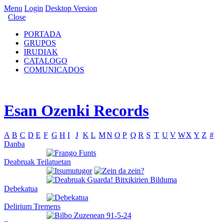
Menu
Login
Desktop Version
Close
PORTADA
GRUPOS
IRUDIAK
CATALOGO
COMUNICADOS
Esan Ozenki Records
A
B
C
D
E
F
G
H
I
J
K
L
M
N
O
P
Q
R
S
T
U
V
W
X
Y
Z
#
Danba
Deabruak Teilatuetan
Debekatua
Delirium Tremens