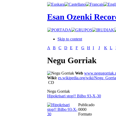
Esan Ozenki Recor
Skip to content
A
B
C
D
E
F
G
H
I
J
K
L
Negu Gorriak
Web
www.negugorriak.
Wiki:
es.wikipedia.org/wiki/Negu_Gorri
CD
Negu Gorriak
Hipokrisari stop!! Bilbo 93-X-30
Publicado
0000
Formato