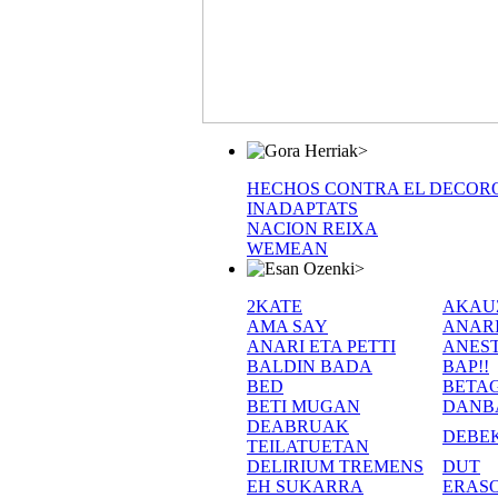
>
HECHOS CONTRA EL DECOR
INADAPTATS
NACION REIXA
WEMEAN
>
2KATE
AKAU
AMA SAY
ANAR
ANARI ETA PETTI
ANEST
BALDIN BADA
BAP!!
BED
BETA
BETI MUGAN
DANB
DEABRUAK
DEBE
TEILATUETAN
DELIRIUM TREMENS
DUT
EH SUKARRA
ERASO