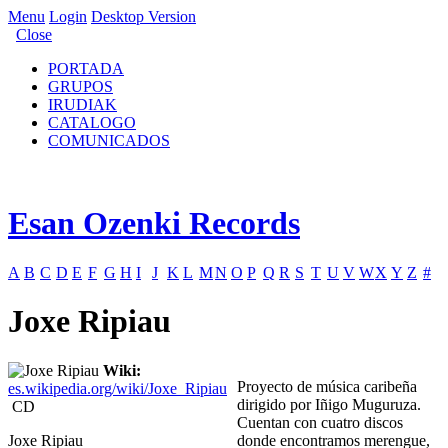
Menu
Login
Desktop Version
Close
PORTADA
GRUPOS
IRUDIAK
CATALOGO
COMUNICADOS
Esan Ozenki Records
A
B
C
D
E
F
G
H
I
J
K
L
M
N
O
P
Q
R
S
T
U
V
W
X
Y
Z
#
Joxe Ripiau
Wiki:
Proyecto de música caribeña
es.wikipedia.org/wiki/Joxe_Ripiau
dirigido por Iñigo Muguruza.
CD
Cuentan con cuatro discos
Joxe Ripiau
donde encontramos merengue,