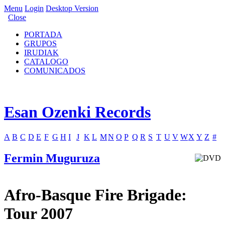
Menu
Login
Desktop Version
Close
PORTADA
GRUPOS
IRUDIAK
CATALOGO
COMUNICADOS
Esan Ozenki Records
A
B
C
D
E
F
G
H
I
J
K
L
M
N
O
P
Q
R
S
T
U
V
W
X
Y
Z
#
Fermin Muguruza
Afro-Basque Fire Brigade:
Tour 2007