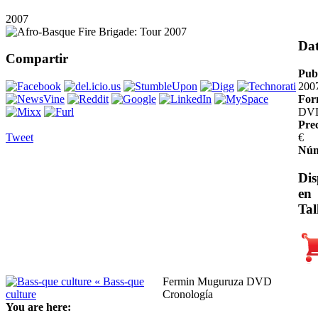
2007
Da
Compartir
Pub
200
For
DV
Pre
Tweet
€
Núm
Dis
en
Tal
« Bass-que
Fermin Muguruza DVD
culture
Cronología
You are here: