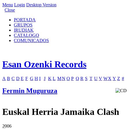
Menu
Login
Desktop Version
Close
PORTADA
GRUPOS
IRUDIAK
CATALOGO
COMUNICADOS
Esan Ozenki Records
A
B
C
D
E
F
G
H
I
J
K
L
M
N
O
P
Q
R
S
T
U
V
W
X
Y
Z
#
Fermin Muguruza
Euskal Herria Jamaika Clash
2006