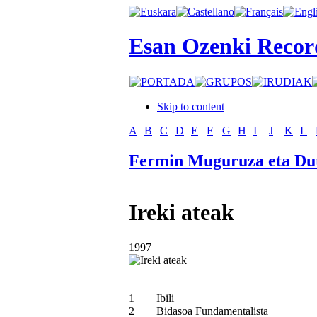
Esan Ozenki Recor
Skip to content
A
B
C
D
E
F
G
H
I
J
K
L
Fermin Muguruza eta Du
Ireki ateak
1997
1
Ibili
2
Bidasoa Fundamentalista