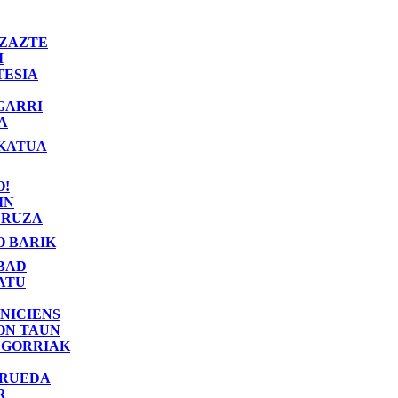
ZAZTE
I
TESIA
GARRI
A
KATUA
O!
IN
RUZA
O BARIK
BAD
ATU
NICIENS
ON TAUN
 GORRIAK
 RUEDA
R