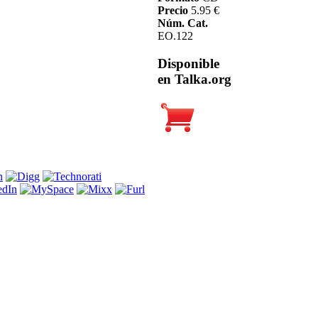
Precio
5.95 €
Núm. Cat.
EO.122
Disponible
en Talka.org