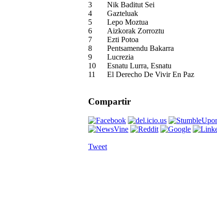
3
Nik Baditut Sei
4
Gazteluak
5
Lepo Moztua
6
Aizkorak Zorroztu
7
Ezti Potoa
8
Pentsamendu Bakarra
9
Lucrezia
10
Esnatu Lurra, Esnatu
11
El Derecho De Vivir En Paz
Compartir
Tweet