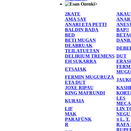
>
2KATE
AKAU
AMA SAY
ANAR
ANARI ETA PETTI
ANES
BALDIN BADA
BAP!!
BED
BETA
BETI MUGAN
DANB
DEABRUAK
DEBE
TEILATUETAN
DELIRIUM TREMENS
DUT
EH SUKARRA
ERAS
FERM
ETSAIAK
MUGU
FERMIN MUGURUZA
JAUK
ETA DUT
JOXE RIPAU
KASH
KING MAFRUNDI
KORT
LES
KURAIA
MECA
LIF
LIN T
MAK
NEGU
PARAFÜNK
π L. T.
R
RAFA
RUPE