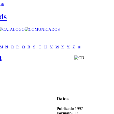
ds
M
N
O
P
Q
R
S
T
U
V
W
X
Y
Z
#
t
Datos
Publicado
1997
Formato
CD