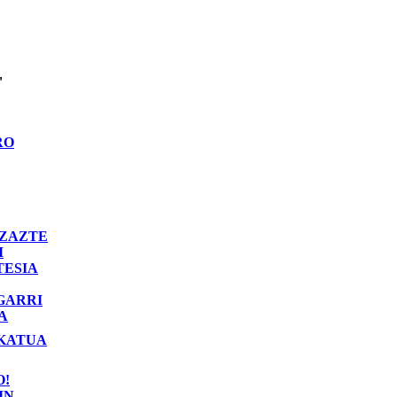
"
RO
ZAZTE
I
TESIA
GARRI
A
KATUA
O!
IN