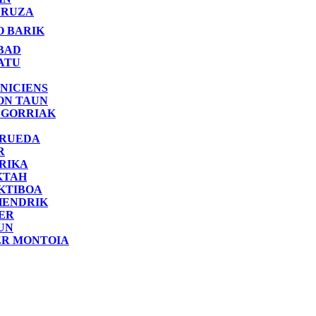
RUZA
O BARIK
BAD
ATU
NICIENS
ON TAUN
 GORRIAK
 RUEDA
R
RIKA
KTAH
KTIBOA
HENDRIK
ER
UN
ER MONTOIA