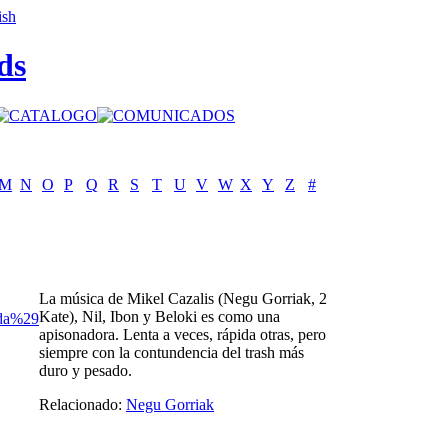
ds
M
N
O
P
Q
R
S
T
U
V
W
X
Y
Z
#
La música de Mikel Cazalis (Negu Gorriak, 2
Kate), Nil, Ibon y Beloki es como una
nda%29
apisonadora. Lenta a veces, rápida otras, pero
siempre con la contundencia del trash más
duro y pesado.
Relacionado:
Negu Gorriak