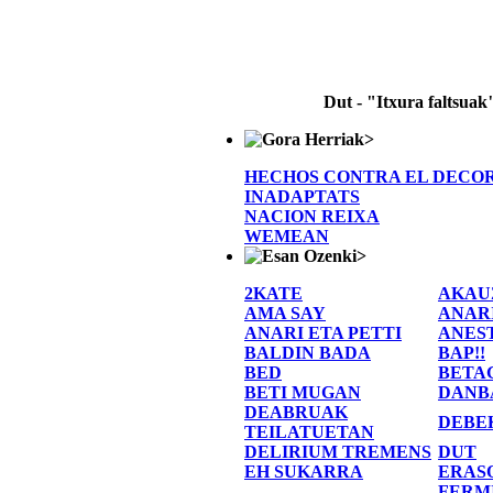
Dut - "Itxura faltsuak
>
HECHOS CONTRA EL DECO
INADAPTATS
NACION REIXA
WEMEAN
>
2KATE
AKAU
AMA SAY
ANAR
ANARI ETA PETTI
ANES
BALDIN BADA
BAP!!
BED
BETA
BETI MUGAN
DANB
DEABRUAK
DEBE
TEILATUETAN
DELIRIUM TREMENS
DUT
EH SUKARRA
ERAS
FERM