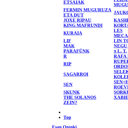
ETSAIAK
MUGU
FERMIN MUGURUZA
JAUK
ETA DUT
JOXE RIPAU
KASH
KING MAFRUNDI
KORT
LES
KURAIA
MECA
LIF
LIN T
MAK
NEGU
PARAFÜNK
π L. T.
R
RAFA
RUPE
RIP
ORDO
SELE
SAGARROI
KOLE
SEN+
SEN
ROEV
SKUNK
SORK
THE SOLANOS
XABI
ZEIN?
Top
Esan Ozenki