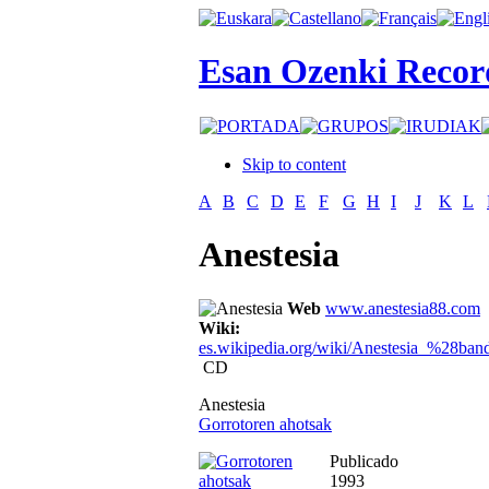
Esan Ozenki Recor
Skip to content
A
B
C
D
E
F
G
H
I
J
K
L
Anestesia
Web
www.anestesia88.com
Wiki:
es.wikipedia.org/wiki/Anestesia_%28ba
CD
Anestesia
Gorrotoren ahotsak
Publicado
1993